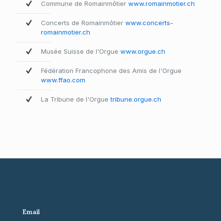
Commune de Romainmôtier
www.romainmotier.ch
Concerts de Romainmôtier
www.concerts-
romainmotier.ch
Musée Suisse de l'Orgue
www.orgue.ch
Fédération Francophone des Amis de l'Orgue
www.ffao.com
La Tribune de l'Orgue
tribune.orgue.ch
Email