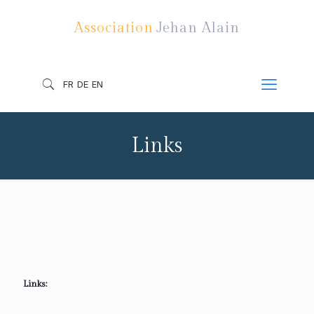
Association
Jehan Alain
FR
DE
EN
Links
Links: